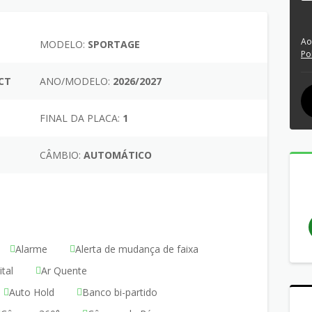
Ao
MODELO:
SPORTAGE
Po
DCT
ANO/MODELO:
2026/2027
FINAL DA PLACA:
1
CÂMBIO:
AUTOMÁTICO
Alarme
Alerta de mudança de faixa
tal
Ar Quente
Auto Hold
Banco bi-partido