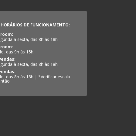
HORÁRIOS DE FUNCIONAMENTO:
room:
gunda a sexta, das 8h às 18h.
room:
o, das 9h às 15h.
vendas:
gunda à sexta, das 8h às 18h.
vendas:
o, das 8h às 13h | *Verificar escala
antão