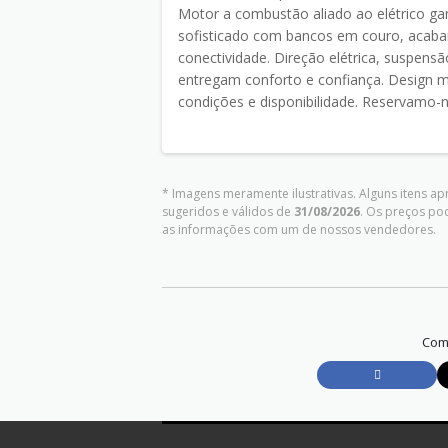
Motor a combustão aliado ao elétrico gar
sofisticado com bancos em couro, acab
conectividade. Direção elétrica, suspens
entregam conforto e confiança. Design mar
condições e disponibilidade. Reservamo-no
* Imagens meramente ilustrativas. Alguns itens a
sugeridos e válidos de
31/08/2026
. Os preços po
as informações com um de nossos vendedores.
Comp