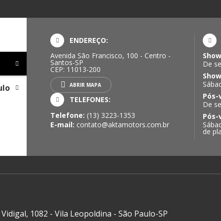
ENDEREÇO:
Avenida São Francisco, 100 - Centro -
Show
Santos-SP
De se
CEP: 11013-200
Show
Sábad
ABRIR MAPA
ulo
Pós-
TELEFONES:
De se
Telefone:
(13) 3223-1353
Pós-
E-mail:
contato@aktamotors.com.br
Sábad
de pl
Vidigal, 1082 - Vila Leopoldina - São Paulo-SP