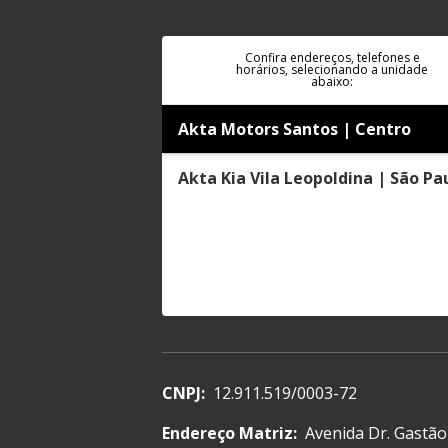
Confira endereços, telefones e
horários, selecionando a unidade
abaixo:
Akta Motors Santos | Centro
Akta Kia Vila Leopoldina | São Pa
CNPJ:
12.911.519/0003-72
Endereço Matriz:
Avenida Dr. Gastão 