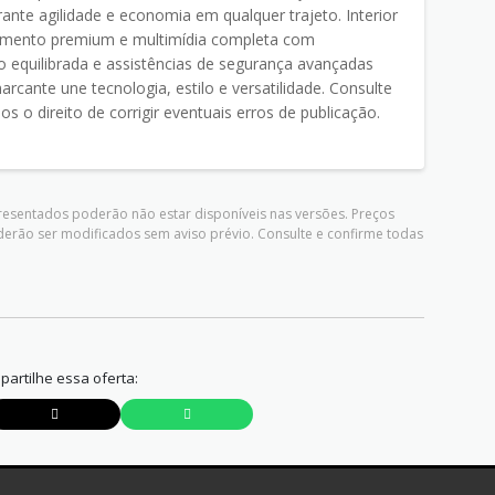
ante agilidade e economia em qualquer trajeto. Interior
amento premium e multimídia completa com
ão equilibrada e assistências de segurança avançadas
cante une tecnologia, estilo e versatilidade. Consulte
s o direito de corrigir eventuais erros de publicação.
presentados poderão não estar disponíveis nas versões. Preços
derão ser modificados sem aviso prévio. Consulte e confirme todas
artilhe essa oferta: