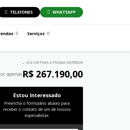
TELEFONES
WHATSAPP
vendas
Serviços
← VOLTAR PARA A PÁGINA ANTERIOR
R$ 267.190,00
or apenas
Estou Interessado
Preencha o formulário abaixo para
receber o contato de um de nossos
especialistas: