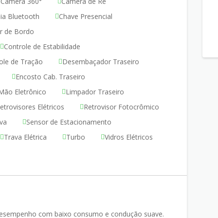
Câmera 360°
Câmera de Ré
dia Bluetooth
Chave Presencial
r de Bordo
Controle de Estabilidade
ole de Tração
Desembaçador Traseiro
Encosto Cab. Traseiro
 Mão Eletrônico
Limpador Traseiro
etrovisores Elétricos
Retrovisor Fotocrômico
va
Sensor de Estacionamento
Trava Elétrica
Turbo
Vidros Elétricos
e desempenho com baixo consumo e condução suave.