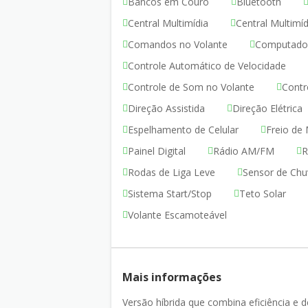
Bancos em Couro
Bluetooth
Central Multimídia
Central Multimí
Comandos no Volante
Computado
Controle Automático de Velocidade
Controle de Som no Volante
Contr
Direção Assistida
Direção Elétrica
Espelhamento de Celular
Freio de
Painel Digital
Rádio AM/FM
R
Rodas de Liga Leve
Sensor de Chu
Sistema Start/Stop
Teto Solar
Volante Escamoteável
Mais informações
Versão híbrida que combina eficiência 