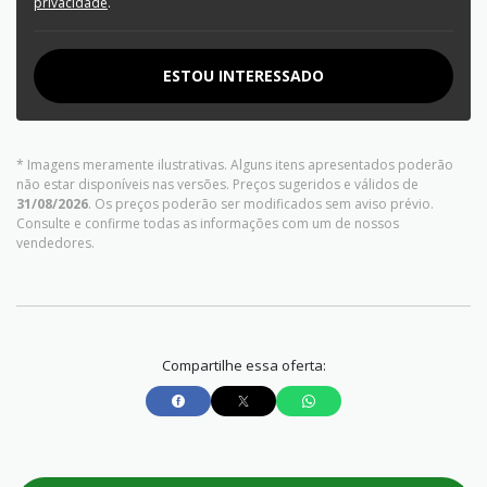
privacidade
.
ESTOU INTERESSADO
* Imagens meramente ilustrativas. Alguns itens apresentados poderão
não estar disponíveis nas versões. Preços sugeridos e válidos de
31/08/2026
. Os preços poderão ser modificados sem aviso prévio.
Consulte e confirme todas as informações com um de nossos
vendedores.
Compartilhe essa oferta: