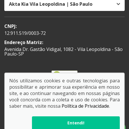
Akta Kia Vila Leopoldina | São Paulo
CNPJ:
12.911.519/0003-72
Endereço Matriz:
Avenida Dr. Gastão Vidigal, 1082 - Vila Leopoldina - São
Paulo-SP
Nós utilizamos cookies e outras tecnologias para
possibilitar e aprimorar sua experiência em nosso
SIGA-NOS:
site, e ao continuar navegando em nossas páginas
você concorda com a coleta e uso de cookies. Para
saber mais, visite nossa
Política de Privacidade
.
© Copyright 2026
AutoForce - Todos os direitos reservados.
Política de privacidade
.
Entendi!