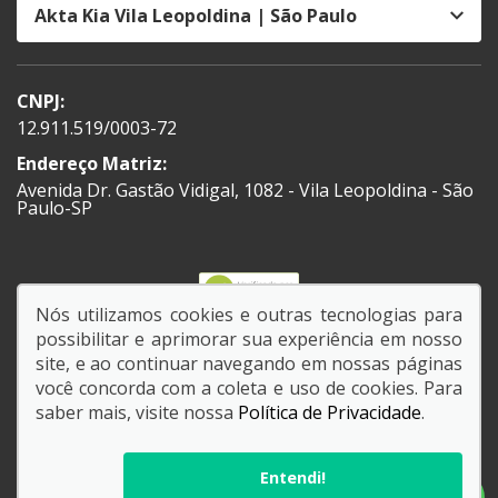
Akta Kia Vila Leopoldina | São Paulo
CNPJ:
12.911.519/0003-72
Endereço Matriz:
Avenida Dr. Gastão Vidigal, 1082 - Vila Leopoldina - São
Paulo-SP
Nós utilizamos cookies e outras tecnologias para
possibilitar e aprimorar sua experiência em nosso
SIGA-NOS:
site, e ao continuar navegando em nossas páginas
você concorda com a coleta e uso de cookies. Para
saber mais, visite nossa
Política de Privacidade
.
© Copyright 2026
AutoForce - Todos os direitos reservados.
Política de privacidade
.
Entendi!