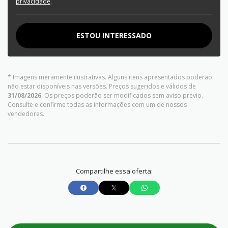
privacidade
.
ESTOU INTERESSADO
* Imagens meramente ilustrativas. Alguns itens apresentados poderão
não estar disponíveis nas versões. Preços sugeridos e válidos de
31/08/2026
. Os preços poderão ser modificados sem aviso prévio.
Consulte e confirme todas as informações com um de nossos
vendedores.
Compartilhe essa oferta: